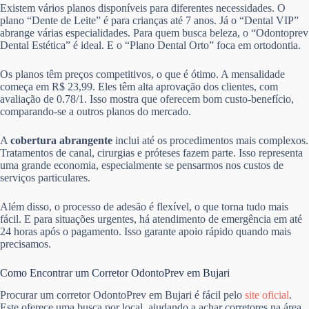
Existem vários planos disponíveis para diferentes necessidades. O
plano “Dente de Leite” é para crianças até 7 anos. Já o “Dental VIP”
abrange várias especialidades. Para quem busca beleza, o “Odontoprev
Dental Estética” é ideal. E o “Plano Dental Orto” foca em ortodontia.
Os planos têm preços competitivos, o que é ótimo. A mensalidade
começa em R$ 23,99. Eles têm alta aprovação dos clientes, com
avaliação de 0.78/1. Isso mostra que oferecem bom custo-benefício,
comparando-se a outros planos do mercado.
A
cobertura abrangente
inclui até os procedimentos mais complexos.
Tratamentos de canal, cirurgias e próteses fazem parte. Isso representa
uma grande economia, especialmente se pensarmos nos custos de
serviços particulares.
Além disso, o processo de adesão é flexível, o que torna tudo mais
fácil. E para situações urgentes, há atendimento de emergência em até
24 horas após o pagamento. Isso garante apoio rápido quando mais
precisamos.
Como Encontrar um Corretor OdontoPrev em Bujari
Procurar um corretor OdontoPrev em Bujari é fácil pelo
site oficial
.
Este oferece uma busca por local, ajudando a achar corretores na área