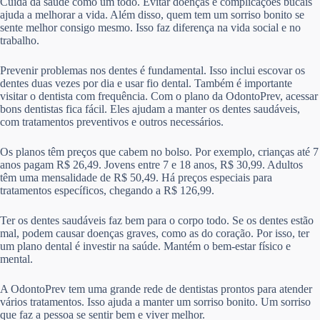
Cuida da saúde como um todo. Evitar doenças e complicações bucais
ajuda a melhorar a vida. Além disso, quem tem um sorriso bonito se
sente melhor consigo mesmo. Isso faz diferença na vida social e no
trabalho.
Prevenir problemas nos dentes é fundamental. Isso inclui escovar os
dentes duas vezes por dia e usar fio dental. Também é importante
visitar o dentista com frequência. Com o plano da OdontoPrev, acessar
bons dentistas fica fácil. Eles ajudam a manter os dentes saudáveis,
com tratamentos preventivos e outros necessários.
Os planos têm preços que cabem no bolso. Por exemplo, crianças até 7
anos pagam R$ 26,49. Jovens entre 7 e 18 anos, R$ 30,99. Adultos
têm uma mensalidade de R$ 50,49. Há preços especiais para
tratamentos específicos, chegando a R$ 126,99.
Ter os dentes saudáveis faz bem para o corpo todo. Se os dentes estão
mal, podem causar doenças graves, como as do coração. Por isso, ter
um plano dental é investir na saúde. Mantém o bem-estar físico e
mental.
A OdontoPrev tem uma grande rede de dentistas prontos para atender
vários tratamentos. Isso ajuda a manter um sorriso bonito. Um sorriso
que faz a pessoa se sentir bem e viver melhor.