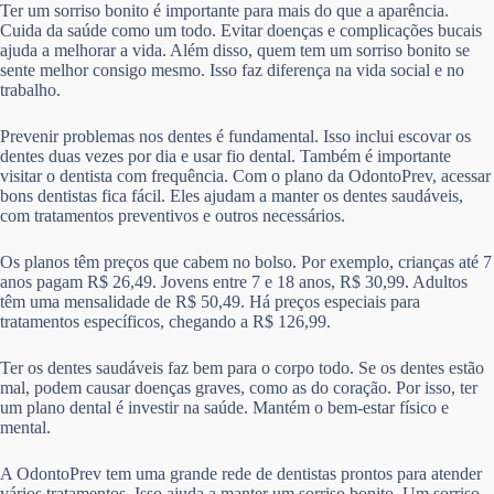
Ter um sorriso bonito é importante para mais do que a aparência.
Cuida da saúde como um todo. Evitar doenças e complicações bucais
ajuda a melhorar a vida. Além disso, quem tem um sorriso bonito se
sente melhor consigo mesmo. Isso faz diferença na vida social e no
trabalho.
Prevenir problemas nos dentes é fundamental. Isso inclui escovar os
dentes duas vezes por dia e usar fio dental. Também é importante
visitar o dentista com frequência. Com o plano da OdontoPrev, acessar
bons dentistas fica fácil. Eles ajudam a manter os dentes saudáveis,
com tratamentos preventivos e outros necessários.
Os planos têm preços que cabem no bolso. Por exemplo, crianças até 7
anos pagam R$ 26,49. Jovens entre 7 e 18 anos, R$ 30,99. Adultos
têm uma mensalidade de R$ 50,49. Há preços especiais para
tratamentos específicos, chegando a R$ 126,99.
Ter os dentes saudáveis faz bem para o corpo todo. Se os dentes estão
mal, podem causar doenças graves, como as do coração. Por isso, ter
um plano dental é investir na saúde. Mantém o bem-estar físico e
mental.
A OdontoPrev tem uma grande rede de dentistas prontos para atender
vários tratamentos. Isso ajuda a manter um sorriso bonito. Um sorriso