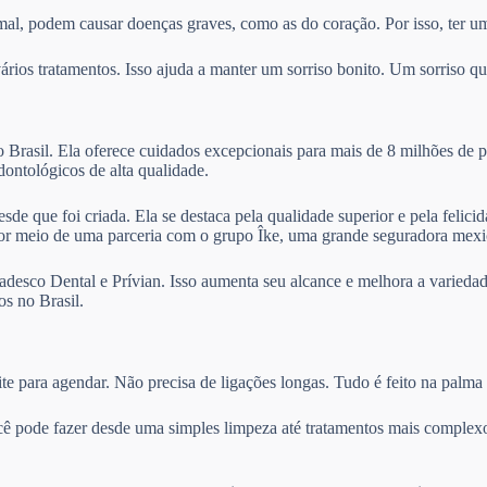
mal, podem causar doenças graves, como as do coração. Por isso, ter um
ios tratamentos. Isso ajuda a manter um sorriso bonito. Um sorriso que
Brasil. Ela oferece cuidados excepcionais para mais de 8 milhões de p
odontológicos de alta qualidade.
sde que foi criada. Ela se destaca pela qualidade superior e pela felic
por meio de uma parceria com o grupo Îke, uma grande seguradora mexi
desco Dental e Prívian. Isso aumenta seu alcance e melhora a variedad
s no Brasil.
te para agendar. Não precisa de ligações longas. Tudo é feito na palma
cê pode fazer desde uma simples limpeza até tratamentos mais complexo