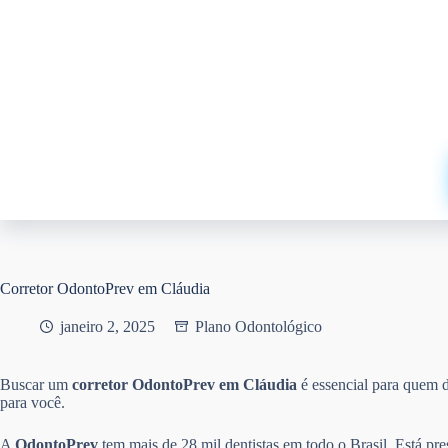
Pular
para
o
conteúdo
Corretor OdontoPrev em Cláudia
janeiro 2, 2025
Plano Odontológico
Buscar um
corretor OdontoPrev em Cláudia
é essencial para quem 
para você.
A
OdontoPrev
tem mais de 28 mil dentistas em todo o Brasil. Está pr