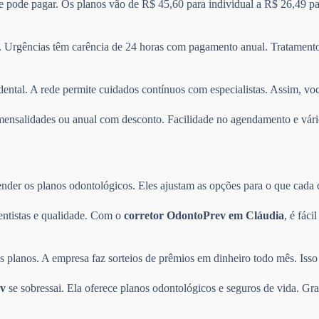
 e pode pagar. Os planos vão de R$ 45,60 para individual a R$ 26,49 pa
 Urgências têm carência de 24 horas com pagamento anual. Tratamentos
dental. A rede permite cuidados contínuos com especialistas. Assim, vo
re mensalidades ou anual com desconto. Facilidade no agendamento e v
der os planos odontológicos. Eles ajustam as opções para o que cada cli
entistas e qualidade. Com o
corretor OdontoPrev em Cláudia
, é fác
planos. A empresa faz sorteios de prêmios em dinheiro todo mês. Isso 
v
se sobressai. Ela oferece planos odontológicos e seguros de vida. Gra