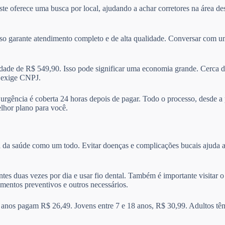
Este oferece uma busca por local, ajudando a achar corretores na área d
sso garante atendimento completo e de alta qualidade. Conversar com um
de de R$ 549,90. Isso pode significar uma economia grande. Cerca d
e exige CNPJ.
A urgência é coberta 24 horas depois de pagar. Todo o processo, desde a
elhor plano para você.
a da saúde como um todo. Evitar doenças e complicações bucais ajuda a
ntes duas vezes por dia e usar fio dental. Também é importante visitar
amentos preventivos e outros necessários.
 anos pagam R$ 26,49. Jovens entre 7 e 18 anos, R$ 30,99. Adultos tê