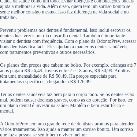
Cuida da saúde como um todo. Evitar doenças e complicações bucais
ajuda a melhorar a vida. Além disso, quem tem um sorriso bonito se
sente melhor consigo mesmo. Isso faz diferença na vida social e no
trabalho.
Prevenir problemas nos dentes é fundamental. Isso inclui escovar os
dentes duas vezes por dia e usar fio dental. Também é importante
visitar o dentista com frequência. Com o plano da OdontoPrev, acessar
bons dentistas fica fácil. Eles ajudam a manter os dentes saudáveis,
com tratamentos preventivos e outros necessários.
Os planos têm preços que cabem no bolso. Por exemplo, crianças até 7
anos pagam R$ 26,49. Jovens entre 7 e 18 anos, R$ 30,99. Adultos
têm uma mensalidade de R$ 50,49. Há preços especiais para
tratamentos específicos, chegando a R$ 126,99.
Ter os dentes saudáveis faz bem para o corpo todo. Se os dentes estão
mal, podem causar doenças graves, como as do coração. Por isso, ter
um plano dental é investir na saúde. Mantém o bem-estar físico e
mental.
A OdontoPrev tem uma grande rede de dentistas prontos para atender
vários tratamentos. Isso ajuda a manter um sorriso bonito. Um sorriso
que faz a pessoa se sentir bem e viver melhor.