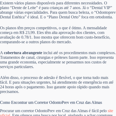
Existem vários planos disponíveis para diferentes necessidades. O
plano “Dente de Leite” é para crianças até 7 anos. Já o “Dental VIP”
abrange várias especialidades. Para quem busca beleza, o “Odontoprev
Dental Estética” é ideal. E o “Plano Dental Orto” foca em ortodontia.
Os planos têm preços competitivos, o que é ótimo. A mensalidade
começa em R$ 23,99. Eles têm alta aprovação dos clientes, com
avaliação de 0.78/1. Isso mostra que oferecem bom custo-benefício,
comparando-se a outros planos do mercado.
A
cobertura abrangente
inclui até os procedimentos mais complexos.
Tratamentos de canal, cirurgias e próteses fazem parte. Isso representa
uma grande economia, especialmente se pensarmos nos custos de
serviços particulares.
Além disso, o processo de adesão é flexível, o que torna tudo mais
fácil. E para situações urgentes, há atendimento de emergência em até
24 horas após o pagamento. Isso garante apoio rápido quando mais
precisamos.
Como Encontrar um Corretor OdontoPrev em Cruz das Almas
Procurar um corretor OdontoPrev em Cruz das Almas é fácil pelo
site
oficial
. Este oferece uma busca por local, ajudando a achar corretores