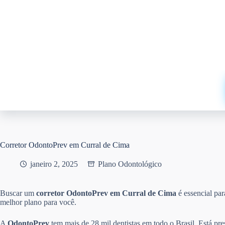
Pular
para
o
conteúdo
Corretor OdontoPrev em Curral de Cima
janeiro 2, 2025
Plano Odontológico
Buscar um
corretor OdontoPrev em Curral de Cima
é essencial pa
melhor plano para você.
A
OdontoPrev
tem mais de 28 mil dentistas em todo o Brasil. Está pr