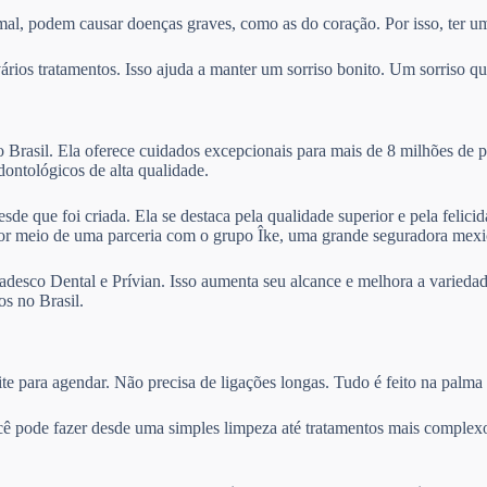
mal, podem causar doenças graves, como as do coração. Por isso, ter um
ios tratamentos. Isso ajuda a manter um sorriso bonito. Um sorriso que
Brasil. Ela oferece cuidados excepcionais para mais de 8 milhões de p
odontológicos de alta qualidade.
sde que foi criada. Ela se destaca pela qualidade superior e pela felic
por meio de uma parceria com o grupo Îke, uma grande seguradora mexi
desco Dental e Prívian. Isso aumenta seu alcance e melhora a variedad
s no Brasil.
te para agendar. Não precisa de ligações longas. Tudo é feito na palma
cê pode fazer desde uma simples limpeza até tratamentos mais complexo