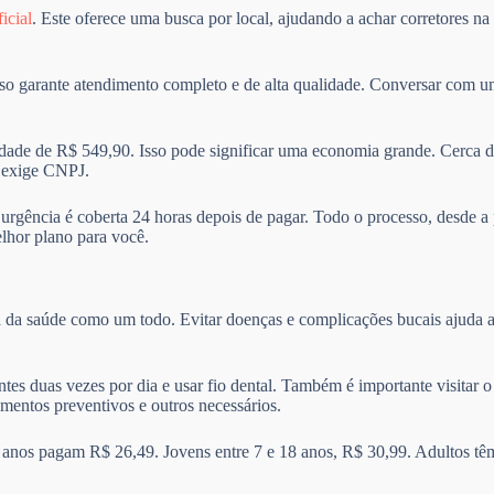
ficial
. Este oferece uma busca por local, ajudando a achar corretores n
sso garante atendimento completo e de alta qualidade. Conversar com um
de de R$ 549,90. Isso pode significar uma economia grande. Cerca d
e exige CNPJ.
A urgência é coberta 24 horas depois de pagar. Todo o processo, desde a
elhor plano para você.
a da saúde como um todo. Evitar doenças e complicações bucais ajuda a
ntes duas vezes por dia e usar fio dental. Também é importante visitar
amentos preventivos e outros necessários.
 anos pagam R$ 26,49. Jovens entre 7 e 18 anos, R$ 30,99. Adultos tê