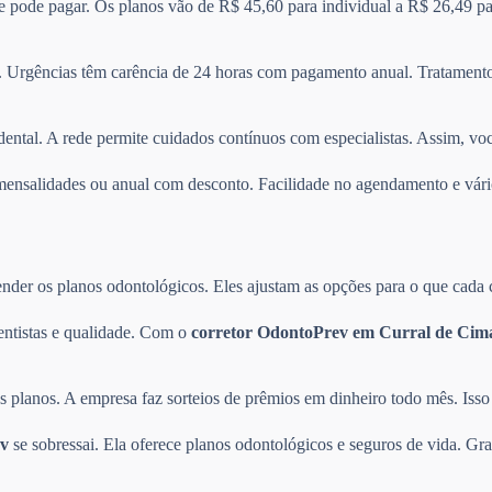
 e pode pagar. Os planos vão de R$ 45,60 para individual a R$ 26,49 pa
 Urgências têm carência de 24 horas com pagamento anual. Tratamentos
dental. A rede permite cuidados contínuos com especialistas. Assim, vo
re mensalidades ou anual com desconto. Facilidade no agendamento e v
der os planos odontológicos. Eles ajustam as opções para o que cada cli
entistas e qualidade. Com o
corretor OdontoPrev em Curral de Cim
planos. A empresa faz sorteios de prêmios em dinheiro todo mês. Isso 
v
se sobressai. Ela oferece planos odontológicos e seguros de vida. Gra