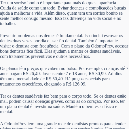
Ter um sorriso bonito é importante para mais do que a aparência.
Cuida da saúde como um todo. Evitar doenças e complicações bucais
ajuda a melhorar a vida. Além disso, quem tem um sorriso bonito se
sente melhor consigo mesmo. Isso faz diferença na vida social e no
trabalho.
Prevenir problemas nos dentes é fundamental. Isso inclui escovar os
dentes duas vezes por dia e usar fio dental. Também é importante
visitar o dentista com frequência. Com o plano da OdontoPrev, acessar
bons dentistas fica fácil. Eles ajudam a manter os dentes saudáveis,
com tratamentos preventivos e outros necessários.
Os planos têm preços que cabem no bolso. Por exemplo, crianças até 7
anos pagam R$ 26,49. Jovens entre 7 e 18 anos, R$ 30,99. Adultos
têm uma mensalidade de R$ 50,49. Há preços especiais para
tratamentos específicos, chegando a R$ 126,99.
Ter os dentes saudáveis faz bem para o corpo todo. Se os dentes estão
mal, podem causar doenças graves, como as do coração. Por isso, ter
um plano dental é investir na saúde. Mantém o bem-estar físico e
mental.
A OdontoPrev tem uma grande rede de dentistas prontos para atender
vários tratamentos. Isso ajuda a manter um sorriso bonito. Um sorriso