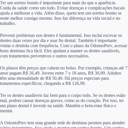
Ter um sorriso bonito é importante para mais do que a aparência.
Cuida da saúde como um todo. Evitar doenças e complicações bucais
ajuda a melhorar a vida. Além disso, quem tem um sorriso bonito se
sente melhor consigo mesmo. Isso faz diferença na vida social e no
trabalho.
Prevenir problemas nos dentes é fundamental. Isso inclui escovar os
dentes duas vezes por dia e usar fio dental. Também é importante
visitar o dentista com frequência. Com o plano da OdontoPrev, acessar
bons dentistas fica fácil. Eles ajudam a manter os dentes saudáveis,
com tratamentos preventivos e outros necessários.
Os planos têm preços que cabem no bolso. Por exemplo, crianças até 7
anos pagam R$ 26,49. Jovens entre 7 e 18 anos, R$ 30,99. Adultos
têm uma mensalidade de R$ 50,49. Há preços especiais para
tratamentos específicos, chegando a R$ 126,99.
Ter os dentes saudáveis faz bem para o corpo todo. Se os dentes estão
mal, podem causar doenças graves, como as do coração. Por isso, ter
um plano dental é investir na saúde. Mantém o bem-estar físico e
mental.
A OdontoPrev tem uma grande rede de dentistas prontos para atender
vários tratamentos. Isso ajuda a manter um sorriso bonito. Um sorriso