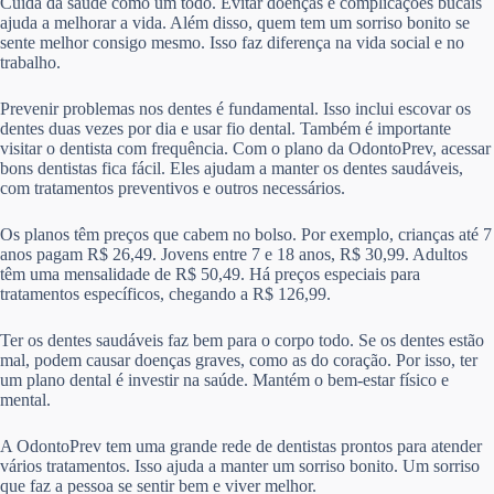
Cuida da saúde como um todo. Evitar doenças e complicações bucais
ajuda a melhorar a vida. Além disso, quem tem um sorriso bonito se
sente melhor consigo mesmo. Isso faz diferença na vida social e no
trabalho.
Prevenir problemas nos dentes é fundamental. Isso inclui escovar os
dentes duas vezes por dia e usar fio dental. Também é importante
visitar o dentista com frequência. Com o plano da OdontoPrev, acessar
bons dentistas fica fácil. Eles ajudam a manter os dentes saudáveis,
com tratamentos preventivos e outros necessários.
Os planos têm preços que cabem no bolso. Por exemplo, crianças até 7
anos pagam R$ 26,49. Jovens entre 7 e 18 anos, R$ 30,99. Adultos
têm uma mensalidade de R$ 50,49. Há preços especiais para
tratamentos específicos, chegando a R$ 126,99.
Ter os dentes saudáveis faz bem para o corpo todo. Se os dentes estão
mal, podem causar doenças graves, como as do coração. Por isso, ter
um plano dental é investir na saúde. Mantém o bem-estar físico e
mental.
A OdontoPrev tem uma grande rede de dentistas prontos para atender
vários tratamentos. Isso ajuda a manter um sorriso bonito. Um sorriso
que faz a pessoa se sentir bem e viver melhor.