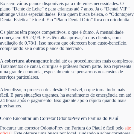
Existem vários planos disponíveis para diferentes necessidades. O
plano “Dente de Leite” é para crianças até 7 anos. Já o “Dental VIP”
abrange várias especialidades. Para quem busca beleza, o “Odontoprev
Dental Estética” é ideal. E o “Plano Dental Orto” foca em ortodontia.
Os planos têm preços competitivos, o que é ótimo. A mensalidade
começa em R$ 23,99. Eles têm alta aprovação dos clientes, com
avaliação de 0.78/1. Isso mostra que oferecem bom custo-benefício,
comparando-se a outros planos do mercado.
A
cobertura abrangente
inclui até os procedimentos mais complexos.
Tratamentos de canal, cirurgias e próteses fazem parte. Isso representa
uma grande economia, especialmente se pensarmos nos custos de
serviços particulares.
Além disso, o processo de adesão é flexível, o que torna tudo mais
fácil. E para situações urgentes, há atendimento de emergência em até
24 horas após o pagamento. Isso garante apoio rápido quando mais
precisamos.
Como Encontrar um Corretor OdontoPrev em Fartura do Piauí
Procurar um corretor OdontoPrev em Fartura do Piauí é fácil pelo
site
oficial
. Este oferece uma busca por local, ajudando a achar corretores