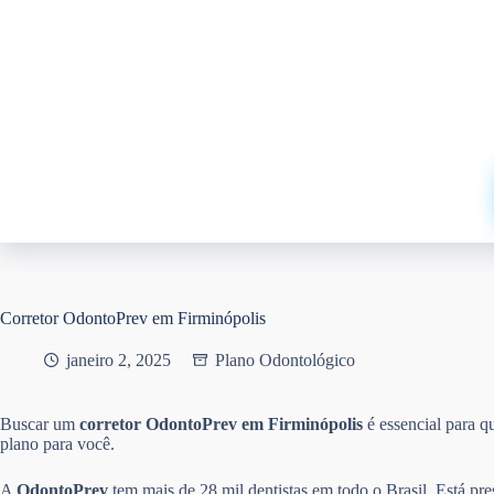
Pular
para
o
conteúdo
Corretor OdontoPrev em Firminópolis
janeiro 2, 2025
Plano Odontológico
Buscar um
corretor OdontoPrev em Firminópolis
é essencial para 
plano para você.
A
OdontoPrev
tem mais de 28 mil dentistas em todo o Brasil. Está pr