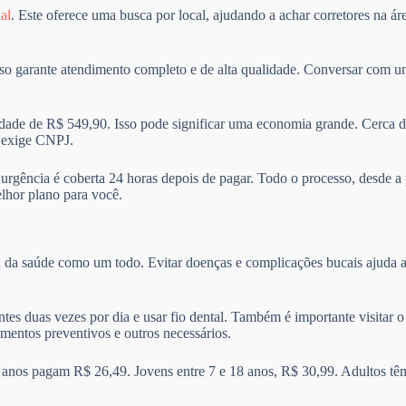
ial
. Este oferece uma busca por local, ajudando a achar corretores na á
sso garante atendimento completo e de alta qualidade. Conversar com um
de de R$ 549,90. Isso pode significar uma economia grande. Cerca d
e exige CNPJ.
A urgência é coberta 24 horas depois de pagar. Todo o processo, desde a
elhor plano para você.
a da saúde como um todo. Evitar doenças e complicações bucais ajuda a
ntes duas vezes por dia e usar fio dental. Também é importante visitar
amentos preventivos e outros necessários.
 anos pagam R$ 26,49. Jovens entre 7 e 18 anos, R$ 30,99. Adultos tê