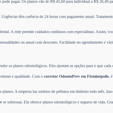
 e pode pagar. Os planos vão de R$ 45,60 para individual a R$ 26,49 pa
 Urgências têm carência de 24 horas com pagamento anual. Tratamentos
dental. A rede permite cuidados contínuos com especialistas. Assim, vo
re mensalidades ou anual com desconto. Facilidade no agendamento e v
der os planos odontológicos. Eles ajustam as opções para o que cada cli
entistas e qualidade. Com o
corretor OdontoPrev em Firminópolis
, 
planos. A empresa faz sorteios de prêmios em dinheiro todo mês. Isso 
v
se sobressai. Ela oferece planos odontológicos e seguros de vida. Gra