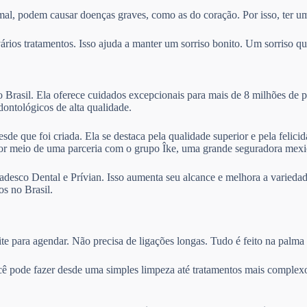
mal, podem causar doenças graves, como as do coração. Por isso, ter um
ios tratamentos. Isso ajuda a manter um sorriso bonito. Um sorriso que
Brasil. Ela oferece cuidados excepcionais para mais de 8 milhões de p
odontológicos de alta qualidade.
sde que foi criada. Ela se destaca pela qualidade superior e pela felic
por meio de uma parceria com o grupo Îke, uma grande seguradora mexi
desco Dental e Prívian. Isso aumenta seu alcance e melhora a variedad
s no Brasil.
te para agendar. Não precisa de ligações longas. Tudo é feito na palma
cê pode fazer desde uma simples limpeza até tratamentos mais complexo