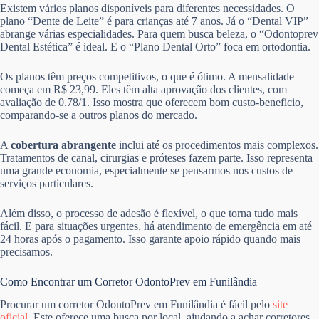
Existem vários planos disponíveis para diferentes necessidades. O
plano “Dente de Leite” é para crianças até 7 anos. Já o “Dental VIP”
abrange várias especialidades. Para quem busca beleza, o “Odontoprev
Dental Estética” é ideal. E o “Plano Dental Orto” foca em ortodontia.
Os planos têm preços competitivos, o que é ótimo. A mensalidade
começa em R$ 23,99. Eles têm alta aprovação dos clientes, com
avaliação de 0.78/1. Isso mostra que oferecem bom custo-benefício,
comparando-se a outros planos do mercado.
A
cobertura abrangente
inclui até os procedimentos mais complexos.
Tratamentos de canal, cirurgias e próteses fazem parte. Isso representa
uma grande economia, especialmente se pensarmos nos custos de
serviços particulares.
Além disso, o processo de adesão é flexível, o que torna tudo mais
fácil. E para situações urgentes, há atendimento de emergência em até
24 horas após o pagamento. Isso garante apoio rápido quando mais
precisamos.
Como Encontrar um Corretor OdontoPrev em Funilândia
Procurar um corretor OdontoPrev em Funilândia é fácil pelo
site
oficial
. Este oferece uma busca por local, ajudando a achar corretores