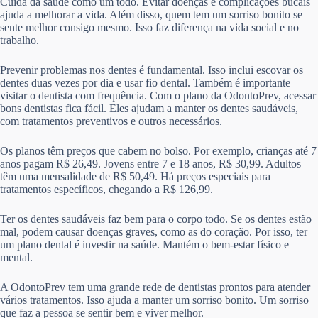
Cuida da saúde como um todo. Evitar doenças e complicações bucais
ajuda a melhorar a vida. Além disso, quem tem um sorriso bonito se
sente melhor consigo mesmo. Isso faz diferença na vida social e no
trabalho.
Prevenir problemas nos dentes é fundamental. Isso inclui escovar os
dentes duas vezes por dia e usar fio dental. Também é importante
visitar o dentista com frequência. Com o plano da OdontoPrev, acessar
bons dentistas fica fácil. Eles ajudam a manter os dentes saudáveis,
com tratamentos preventivos e outros necessários.
Os planos têm preços que cabem no bolso. Por exemplo, crianças até 7
anos pagam R$ 26,49. Jovens entre 7 e 18 anos, R$ 30,99. Adultos
têm uma mensalidade de R$ 50,49. Há preços especiais para
tratamentos específicos, chegando a R$ 126,99.
Ter os dentes saudáveis faz bem para o corpo todo. Se os dentes estão
mal, podem causar doenças graves, como as do coração. Por isso, ter
um plano dental é investir na saúde. Mantém o bem-estar físico e
mental.
A OdontoPrev tem uma grande rede de dentistas prontos para atender
vários tratamentos. Isso ajuda a manter um sorriso bonito. Um sorriso
que faz a pessoa se sentir bem e viver melhor.