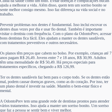
Cuida da saúde como um todo. Evitar doenças e complicações bucais
ajuda a melhorar a vida. Além disso, quem tem um sorriso bonito se
sente melhor consigo mesmo. Isso faz diferença na vida social e no
trabalho.
Prevenir problemas nos dentes é fundamental. Isso inclui escovar os
dentes duas vezes por dia e usar fio dental. Também é importante
visitar o dentista com frequência. Com o plano da OdontoPrev, acessar
bons dentistas fica fácil. Eles ajudam a manter os dentes saudáveis,
com tratamentos preventivos e outros necessários.
Os planos têm preços que cabem no bolso. Por exemplo, crianças até 7
anos pagam R$ 26,49. Jovens entre 7 e 18 anos, R$ 30,99. Adultos
têm uma mensalidade de R$ 50,49. Há preços especiais para
tratamentos específicos, chegando a R$ 126,99.
Ter os dentes saudáveis faz bem para o corpo todo. Se os dentes estão
mal, podem causar doenças graves, como as do coração. Por isso, ter
um plano dental é investir na saúde. Mantém o bem-estar físico e
mental.
A OdontoPrev tem uma grande rede de dentistas prontos para atender
vários tratamentos. Isso ajuda a manter um sorriso bonito. Um sorriso
que faz a pessoa se sentir bem e viver melhor.