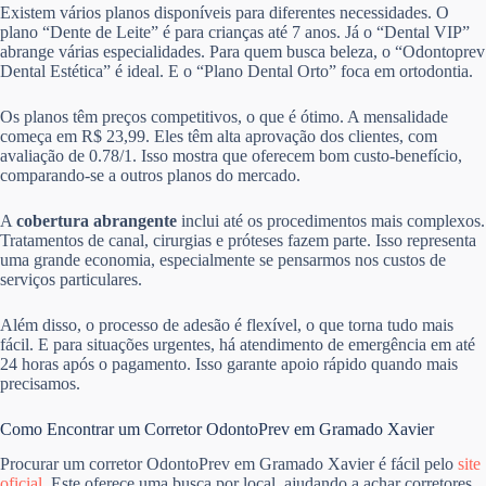
Existem vários planos disponíveis para diferentes necessidades. O
plano “Dente de Leite” é para crianças até 7 anos. Já o “Dental VIP”
abrange várias especialidades. Para quem busca beleza, o “Odontoprev
Dental Estética” é ideal. E o “Plano Dental Orto” foca em ortodontia.
Os planos têm preços competitivos, o que é ótimo. A mensalidade
começa em R$ 23,99. Eles têm alta aprovação dos clientes, com
avaliação de 0.78/1. Isso mostra que oferecem bom custo-benefício,
comparando-se a outros planos do mercado.
A
cobertura abrangente
inclui até os procedimentos mais complexos.
Tratamentos de canal, cirurgias e próteses fazem parte. Isso representa
uma grande economia, especialmente se pensarmos nos custos de
serviços particulares.
Além disso, o processo de adesão é flexível, o que torna tudo mais
fácil. E para situações urgentes, há atendimento de emergência em até
24 horas após o pagamento. Isso garante apoio rápido quando mais
precisamos.
Como Encontrar um Corretor OdontoPrev em Gramado Xavier
Procurar um corretor OdontoPrev em Gramado Xavier é fácil pelo
site
oficial
. Este oferece uma busca por local, ajudando a achar corretores