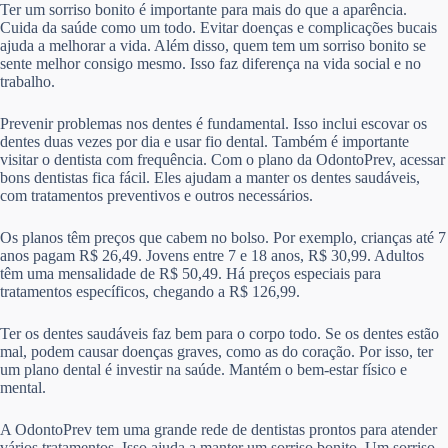
Ter um sorriso bonito é importante para mais do que a aparência.
Cuida da saúde como um todo. Evitar doenças e complicações bucais
ajuda a melhorar a vida. Além disso, quem tem um sorriso bonito se
sente melhor consigo mesmo. Isso faz diferença na vida social e no
trabalho.
Prevenir problemas nos dentes é fundamental. Isso inclui escovar os
dentes duas vezes por dia e usar fio dental. Também é importante
visitar o dentista com frequência. Com o plano da OdontoPrev, acessar
bons dentistas fica fácil. Eles ajudam a manter os dentes saudáveis,
com tratamentos preventivos e outros necessários.
Os planos têm preços que cabem no bolso. Por exemplo, crianças até 7
anos pagam R$ 26,49. Jovens entre 7 e 18 anos, R$ 30,99. Adultos
têm uma mensalidade de R$ 50,49. Há preços especiais para
tratamentos específicos, chegando a R$ 126,99.
Ter os dentes saudáveis faz bem para o corpo todo. Se os dentes estão
mal, podem causar doenças graves, como as do coração. Por isso, ter
um plano dental é investir na saúde. Mantém o bem-estar físico e
mental.
A OdontoPrev tem uma grande rede de dentistas prontos para atender
vários tratamentos. Isso ajuda a manter um sorriso bonito. Um sorriso