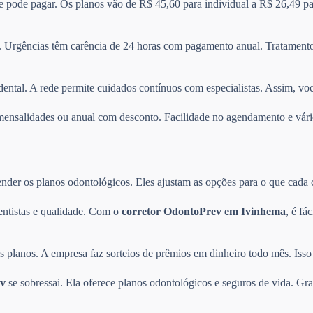
 e pode pagar. Os planos vão de R$ 45,60 para individual a R$ 26,49 pa
 Urgências têm carência de 24 horas com pagamento anual. Tratamentos
dental. A rede permite cuidados contínuos com especialistas. Assim, vo
re mensalidades ou anual com desconto. Facilidade no agendamento e v
der os planos odontológicos. Eles ajustam as opções para o que cada cli
entistas e qualidade. Com o
corretor OdontoPrev em Ivinhema
, é fá
planos. A empresa faz sorteios de prêmios em dinheiro todo mês. Isso 
v
se sobressai. Ela oferece planos odontológicos e seguros de vida. Gra