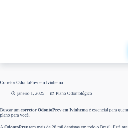
Pular
para
o
conteúdo
Corretor OdontoPrev em Ivinhema
janeiro 1, 2025
Plano Odontológico
Buscar um
corretor OdontoPrev em Ivinhema
é essencial para que
plano para você.
A
OdontoPrev
tem mais de 28 mil dentistas em todo o Brasil. Está pr