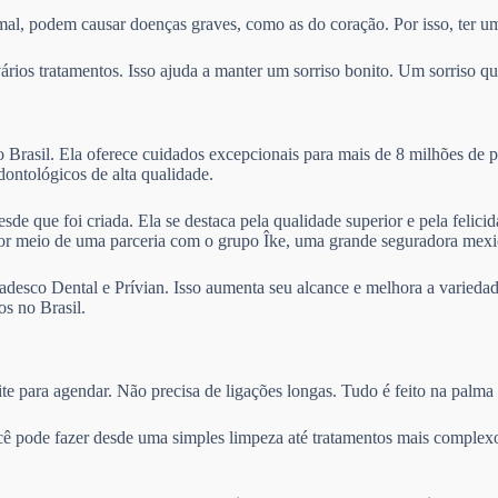
mal, podem causar doenças graves, como as do coração. Por isso, ter um
ios tratamentos. Isso ajuda a manter um sorriso bonito. Um sorriso que
Brasil. Ela oferece cuidados excepcionais para mais de 8 milhões de p
odontológicos de alta qualidade.
sde que foi criada. Ela se destaca pela qualidade superior e pela felic
por meio de uma parceria com o grupo Îke, uma grande seguradora mexi
desco Dental e Prívian. Isso aumenta seu alcance e melhora a variedad
s no Brasil.
te para agendar. Não precisa de ligações longas. Tudo é feito na palma
cê pode fazer desde uma simples limpeza até tratamentos mais complexo