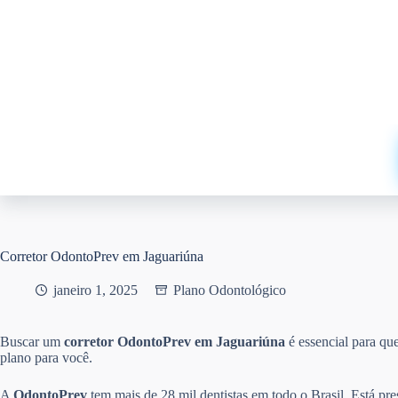
Pular
para
o
conteúdo
Corretor OdontoPrev em Jaguariúna
janeiro 1, 2025
Plano Odontológico
Buscar um
corretor OdontoPrev em Jaguariúna
é essencial para q
plano para você.
A
OdontoPrev
tem mais de 28 mil dentistas em todo o Brasil. Está pr