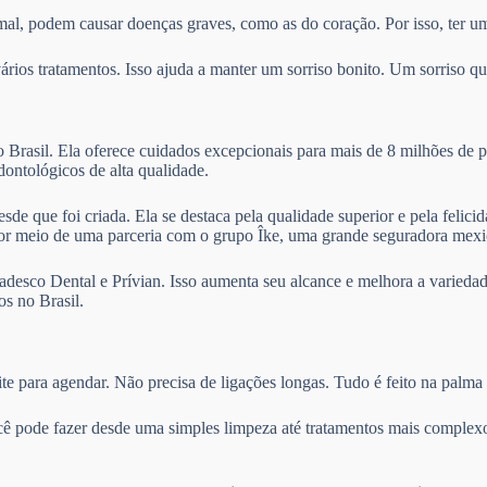
mal, podem causar doenças graves, como as do coração. Por isso, ter um
ios tratamentos. Isso ajuda a manter um sorriso bonito. Um sorriso que
Brasil. Ela oferece cuidados excepcionais para mais de 8 milhões de p
odontológicos de alta qualidade.
sde que foi criada. Ela se destaca pela qualidade superior e pela felic
por meio de uma parceria com o grupo Îke, uma grande seguradora mexi
desco Dental e Prívian. Isso aumenta seu alcance e melhora a variedad
s no Brasil.
te para agendar. Não precisa de ligações longas. Tudo é feito na palma
cê pode fazer desde uma simples limpeza até tratamentos mais complexo