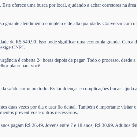
. Este oferece uma busca por local, ajudando a achar corretores na áre
sso garante atendimento completo e de alta qualidade. Conversar com um
de de R$ 549,90. Isso pode significar uma economia grande. Cerca d
e exige CNPJ.
A urgência é coberta 24 horas depois de pagar. Todo o processo, desde a
elhor plano para você.
a da saúde como um todo. Evitar doenças e complicações bucais ajuda a
ntes duas vezes por dia e usar fio dental. Também é importante visitar
amentos preventivos e outros necessários.
 anos pagam R$ 26,49. Jovens entre 7 e 18 anos, R$ 30,99. Adultos tê