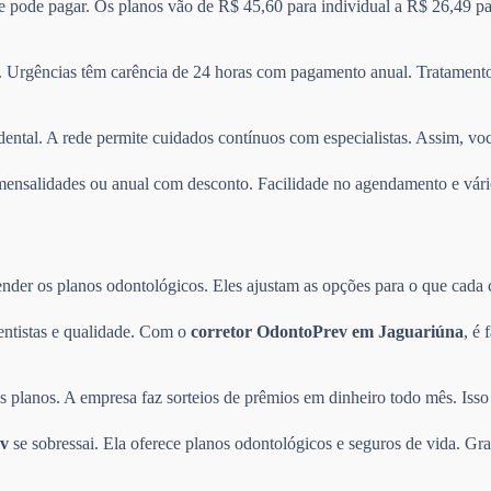
 e pode pagar. Os planos vão de R$ 45,60 para individual a R$ 26,49 pa
 Urgências têm carência de 24 horas com pagamento anual. Tratamentos
dental. A rede permite cuidados contínuos com especialistas. Assim, vo
re mensalidades ou anual com desconto. Facilidade no agendamento e v
der os planos odontológicos. Eles ajustam as opções para o que cada cli
entistas e qualidade. Com o
corretor OdontoPrev em Jaguariúna
, é 
planos. A empresa faz sorteios de prêmios em dinheiro todo mês. Isso 
v
se sobressai. Ela oferece planos odontológicos e seguros de vida. Gra