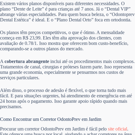
Existem vários planos disponíveis para diferentes necessidades. O
plano “Dente de Leite” é para crianças até 7 anos. Já o “Dental VIP”
abrange várias especialidades. Para quem busca beleza, o “Odontoprev
Dental Estética” é ideal. E o “Plano Dental Orto” foca em ortodontia.
Os planos têm preços competitivos, o que é ótimo. A mensalidade
começa em R$ 23,99. Eles têm alta aprovação dos clientes, com
avaliação de 0.78/1. Isso mostra que oferecem bom custo-benefício,
comparando-se a outros planos do mercado.
A
cobertura abrangente
inclui até os procedimentos mais complexos.
Tratamentos de canal, cirurgias e próteses fazem parte. Isso representa
uma grande economia, especialmente se pensarmos nos custos de
serviços particulares.
Além disso, o processo de adesão é flexível, o que torna tudo mais
fácil. E para situações urgentes, há atendimento de emergência em até
24 horas após o pagamento. Isso garante apoio rápido quando mais
precisamos.
Como Encontrar um Corretor OdontoPrev em Jardim
Procurar um corretor OdontoPrev em Jardim é fácil pelo
site oficial
.
Este oferece uma busca por local, ajudando a achar corretores na área