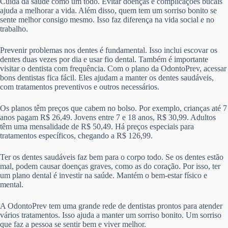
Cuida da saúde como um todo. Evitar doenças e complicações bucais
ajuda a melhorar a vida. Além disso, quem tem um sorriso bonito se
sente melhor consigo mesmo. Isso faz diferença na vida social e no
trabalho.
Prevenir problemas nos dentes é fundamental. Isso inclui escovar os
dentes duas vezes por dia e usar fio dental. Também é importante
visitar o dentista com frequência. Com o plano da OdontoPrev, acessar
bons dentistas fica fácil. Eles ajudam a manter os dentes saudáveis,
com tratamentos preventivos e outros necessários.
Os planos têm preços que cabem no bolso. Por exemplo, crianças até 7
anos pagam R$ 26,49. Jovens entre 7 e 18 anos, R$ 30,99. Adultos
têm uma mensalidade de R$ 50,49. Há preços especiais para
tratamentos específicos, chegando a R$ 126,99.
Ter os dentes saudáveis faz bem para o corpo todo. Se os dentes estão
mal, podem causar doenças graves, como as do coração. Por isso, ter
um plano dental é investir na saúde. Mantém o bem-estar físico e
mental.
A OdontoPrev tem uma grande rede de dentistas prontos para atender
vários tratamentos. Isso ajuda a manter um sorriso bonito. Um sorriso
que faz a pessoa se sentir bem e viver melhor.