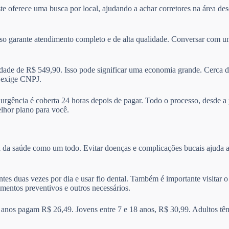
ste oferece uma busca por local, ajudando a achar corretores na área d
sso garante atendimento completo e de alta qualidade. Conversar com um
de de R$ 549,90. Isso pode significar uma economia grande. Cerca d
e exige CNPJ.
A urgência é coberta 24 horas depois de pagar. Todo o processo, desde a
elhor plano para você.
a da saúde como um todo. Evitar doenças e complicações bucais ajuda a
ntes duas vezes por dia e usar fio dental. Também é importante visitar
amentos preventivos e outros necessários.
 anos pagam R$ 26,49. Jovens entre 7 e 18 anos, R$ 30,99. Adultos tê