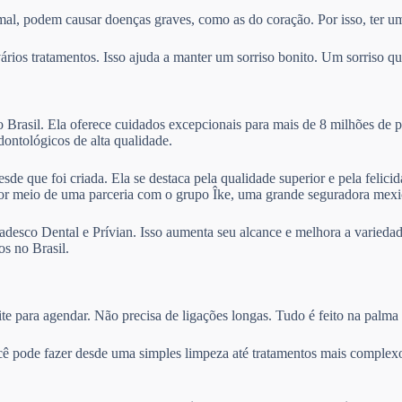
mal, podem causar doenças graves, como as do coração. Por isso, ter um
ios tratamentos. Isso ajuda a manter um sorriso bonito. Um sorriso que
Brasil. Ela oferece cuidados excepcionais para mais de 8 milhões de p
odontológicos de alta qualidade.
sde que foi criada. Ela se destaca pela qualidade superior e pela felic
por meio de uma parceria com o grupo Îke, uma grande seguradora mexi
desco Dental e Prívian. Isso aumenta seu alcance e melhora a variedad
s no Brasil.
te para agendar. Não precisa de ligações longas. Tudo é feito na palma
cê pode fazer desde uma simples limpeza até tratamentos mais complexo