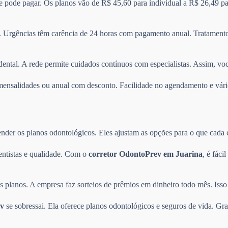
 e pode pagar. Os planos vão de R$ 45,60 para individual a R$ 26,49 pa
 Urgências têm carência de 24 horas com pagamento anual. Tratamentos
dental. A rede permite cuidados contínuos com especialistas. Assim, vo
re mensalidades ou anual com desconto. Facilidade no agendamento e v
der os planos odontológicos. Eles ajustam as opções para o que cada cli
entistas e qualidade. Com o
corretor OdontoPrev em Juarina
, é fáci
planos. A empresa faz sorteios de prêmios em dinheiro todo mês. Isso 
v
se sobressai. Ela oferece planos odontológicos e seguros de vida. Gra