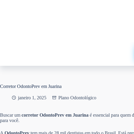
Pular
para
o
conteúdo
Corretor OdontoPrev em Juarina
janeiro 1, 2025
Plano Odontológico
Buscar um
corretor OdontoPrev em Juarina
é essencial para quem 
para você.
A
OdontoPrev
tem mais de 28 mil dentistas em todo o Brasil. Está pr