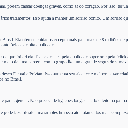
mal, podem causar doenças graves, como as do coração. Por isso, ter um
ios tratamentos. Isso ajuda a manter um sorriso bonito. Um sorriso que
Brasil. Ela oferece cuidados excepcionais para mais de 8 milhões de p
odontológicos de alta qualidade.
sde que foi criada. Ela se destaca pela qualidade superior e pela felic
por meio de uma parceria com o grupo Îke, uma grande seguradora mexi
desco Dental e Prívian. Isso aumenta seu alcance e melhora a variedad
s no Brasil.
te para agendar. Não precisa de ligações longas. Tudo é feito na palma
cê pode fazer desde uma simples limpeza até tratamentos mais complexo