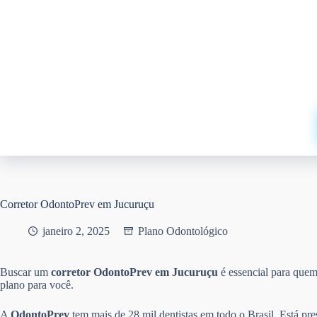
Pular
para
o
conteúdo
Corretor OdontoPrev em Jucuruçu
janeiro 2, 2025
Plano Odontológico
Buscar um
corretor OdontoPrev em Jucuruçu
é essencial para que
plano para você.
A
OdontoPrev
tem mais de 28 mil dentistas em todo o Brasil. Está pr