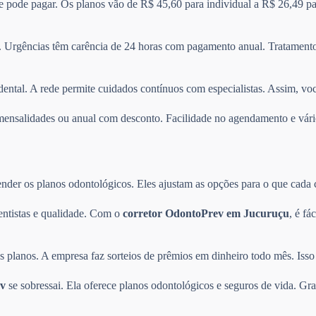
 e pode pagar. Os planos vão de R$ 45,60 para individual a R$ 26,49 pa
 Urgências têm carência de 24 horas com pagamento anual. Tratamentos
dental. A rede permite cuidados contínuos com especialistas. Assim, vo
re mensalidades ou anual com desconto. Facilidade no agendamento e v
der os planos odontológicos. Eles ajustam as opções para o que cada cli
entistas e qualidade. Com o
corretor OdontoPrev em Jucuruçu
, é fá
planos. A empresa faz sorteios de prêmios em dinheiro todo mês. Isso 
v
se sobressai. Ela oferece planos odontológicos e seguros de vida. Gra