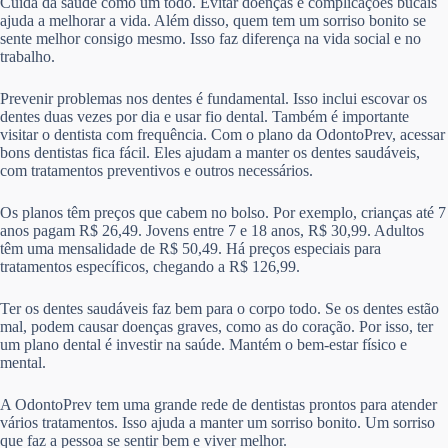
Cuida da saúde como um todo. Evitar doenças e complicações bucais
ajuda a melhorar a vida. Além disso, quem tem um sorriso bonito se
sente melhor consigo mesmo. Isso faz diferença na vida social e no
trabalho.
Prevenir problemas nos dentes é fundamental. Isso inclui escovar os
dentes duas vezes por dia e usar fio dental. Também é importante
visitar o dentista com frequência. Com o plano da OdontoPrev, acessar
bons dentistas fica fácil. Eles ajudam a manter os dentes saudáveis,
com tratamentos preventivos e outros necessários.
Os planos têm preços que cabem no bolso. Por exemplo, crianças até 7
anos pagam R$ 26,49. Jovens entre 7 e 18 anos, R$ 30,99. Adultos
têm uma mensalidade de R$ 50,49. Há preços especiais para
tratamentos específicos, chegando a R$ 126,99.
Ter os dentes saudáveis faz bem para o corpo todo. Se os dentes estão
mal, podem causar doenças graves, como as do coração. Por isso, ter
um plano dental é investir na saúde. Mantém o bem-estar físico e
mental.
A OdontoPrev tem uma grande rede de dentistas prontos para atender
vários tratamentos. Isso ajuda a manter um sorriso bonito. Um sorriso
que faz a pessoa se sentir bem e viver melhor.