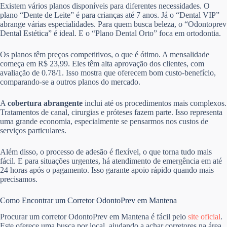
Existem vários planos disponíveis para diferentes necessidades. O
plano “Dente de Leite” é para crianças até 7 anos. Já o “Dental VIP”
abrange várias especialidades. Para quem busca beleza, o “Odontoprev
Dental Estética” é ideal. E o “Plano Dental Orto” foca em ortodontia.
Os planos têm preços competitivos, o que é ótimo. A mensalidade
começa em R$ 23,99. Eles têm alta aprovação dos clientes, com
avaliação de 0.78/1. Isso mostra que oferecem bom custo-benefício,
comparando-se a outros planos do mercado.
A
cobertura abrangente
inclui até os procedimentos mais complexos.
Tratamentos de canal, cirurgias e próteses fazem parte. Isso representa
uma grande economia, especialmente se pensarmos nos custos de
serviços particulares.
Além disso, o processo de adesão é flexível, o que torna tudo mais
fácil. E para situações urgentes, há atendimento de emergência em até
24 horas após o pagamento. Isso garante apoio rápido quando mais
precisamos.
Como Encontrar um Corretor OdontoPrev em Mantena
Procurar um corretor OdontoPrev em Mantena é fácil pelo
site oficial
.
Este oferece uma busca por local, ajudando a achar corretores na área