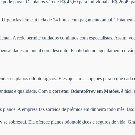
 e pode pagar. Os planos vão de R$ 45,60 para individual a R$ 26,49 pa
 Urgências têm carência de 24 horas com pagamento anual. Tratamentos
dental. A rede permite cuidados contínuos com especialistas. Assim, vo
re mensalidades ou anual com desconto. Facilidade no agendamento e v
der os planos odontológicos. Eles ajustam as opções para o que cada cli
entistas e qualidade. Com o
corretor OdontoPrev em Matões
, é fáci
planos. A empresa faz sorteios de prêmios em dinheiro todo mês. Isso 
v
se sobressai. Ela oferece planos odontológicos e seguros de vida. Gra