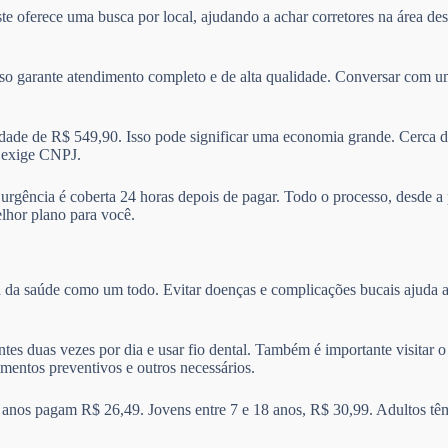
ste oferece uma busca por local, ajudando a achar corretores na área d
sso garante atendimento completo e de alta qualidade. Conversar com um
de de R$ 549,90. Isso pode significar uma economia grande. Cerca d
e exige CNPJ.
A urgência é coberta 24 horas depois de pagar. Todo o processo, desde a
elhor plano para você.
a da saúde como um todo. Evitar doenças e complicações bucais ajuda a
ntes duas vezes por dia e usar fio dental. Também é importante visitar
amentos preventivos e outros necessários.
 anos pagam R$ 26,49. Jovens entre 7 e 18 anos, R$ 30,99. Adultos tê