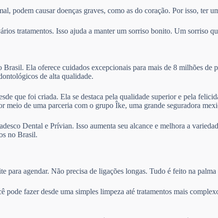
mal, podem causar doenças graves, como as do coração. Por isso, ter um
ios tratamentos. Isso ajuda a manter um sorriso bonito. Um sorriso que
Brasil. Ela oferece cuidados excepcionais para mais de 8 milhões de p
odontológicos de alta qualidade.
sde que foi criada. Ela se destaca pela qualidade superior e pela felic
por meio de uma parceria com o grupo Îke, uma grande seguradora mexi
desco Dental e Prívian. Isso aumenta seu alcance e melhora a variedad
s no Brasil.
te para agendar. Não precisa de ligações longas. Tudo é feito na palma
cê pode fazer desde uma simples limpeza até tratamentos mais complexo