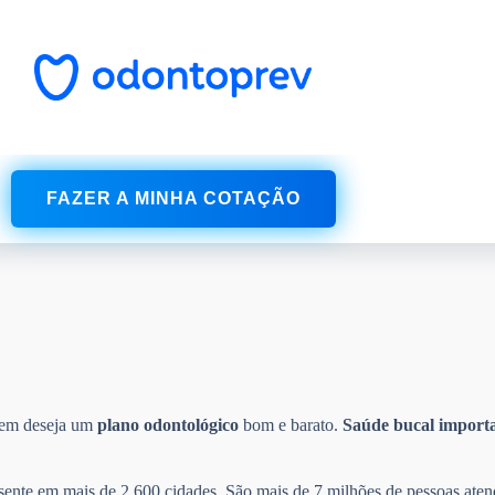
FAZER A MINHA COTAÇÃO
uem deseja um
plano odontológico
bom e barato.
Saúde bucal
import
esente em mais de 2.600 cidades. São mais de 7 milhões de pessoas aten