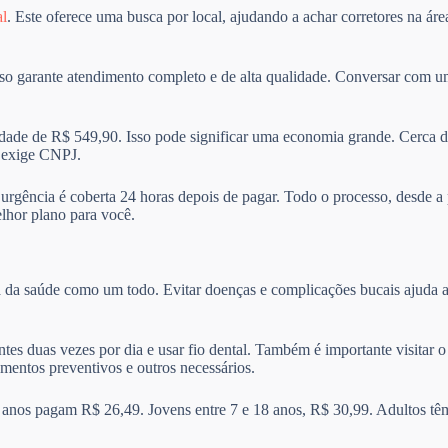
al
. Este oferece uma busca por local, ajudando a achar corretores na ár
sso garante atendimento completo e de alta qualidade. Conversar com um
de de R$ 549,90. Isso pode significar uma economia grande. Cerca d
e exige CNPJ.
A urgência é coberta 24 horas depois de pagar. Todo o processo, desde a
elhor plano para você.
a da saúde como um todo. Evitar doenças e complicações bucais ajuda a
ntes duas vezes por dia e usar fio dental. Também é importante visitar
amentos preventivos e outros necessários.
 anos pagam R$ 26,49. Jovens entre 7 e 18 anos, R$ 30,99. Adultos tê