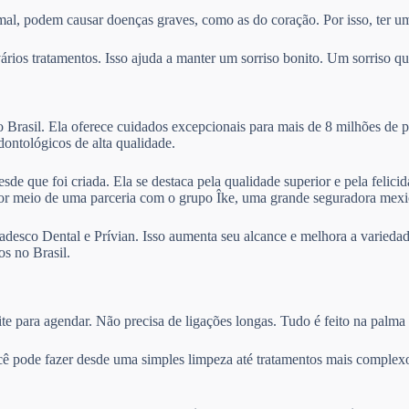
mal, podem causar doenças graves, como as do coração. Por isso, ter um
ios tratamentos. Isso ajuda a manter um sorriso bonito. Um sorriso que
Brasil. Ela oferece cuidados excepcionais para mais de 8 milhões de p
odontológicos de alta qualidade.
sde que foi criada. Ela se destaca pela qualidade superior e pela felic
por meio de uma parceria com o grupo Îke, uma grande seguradora mexi
desco Dental e Prívian. Isso aumenta seu alcance e melhora a variedad
s no Brasil.
te para agendar. Não precisa de ligações longas. Tudo é feito na palma
cê pode fazer desde uma simples limpeza até tratamentos mais complexo