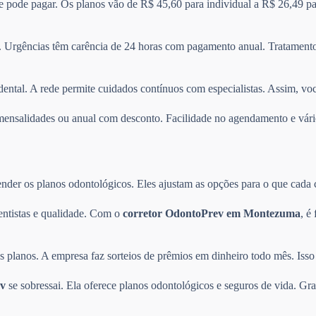
 e pode pagar. Os planos vão de R$ 45,60 para individual a R$ 26,49 pa
 Urgências têm carência de 24 horas com pagamento anual. Tratamentos
dental. A rede permite cuidados contínuos com especialistas. Assim, vo
re mensalidades ou anual com desconto. Facilidade no agendamento e v
der os planos odontológicos. Eles ajustam as opções para o que cada cli
entistas e qualidade. Com o
corretor OdontoPrev em Montezuma
, é
planos. A empresa faz sorteios de prêmios em dinheiro todo mês. Isso 
v
se sobressai. Ela oferece planos odontológicos e seguros de vida. Gra