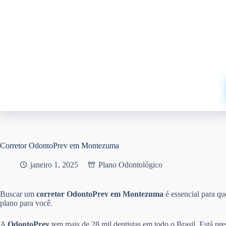
Pular
para
o
conteúdo
Corretor OdontoPrev em Montezuma
janeiro 1, 2025
Plano Odontológico
Buscar um
corretor OdontoPrev em Montezuma
é essencial para q
plano para você.
A
OdontoPrev
tem mais de 28 mil dentistas em todo o Brasil. Está pr