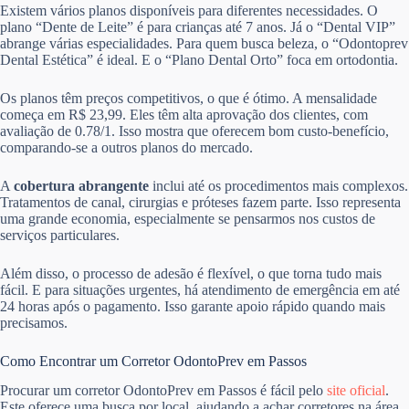
Existem vários planos disponíveis para diferentes necessidades. O
plano “Dente de Leite” é para crianças até 7 anos. Já o “Dental VIP”
abrange várias especialidades. Para quem busca beleza, o “Odontoprev
Dental Estética” é ideal. E o “Plano Dental Orto” foca em ortodontia.
Os planos têm preços competitivos, o que é ótimo. A mensalidade
começa em R$ 23,99. Eles têm alta aprovação dos clientes, com
avaliação de 0.78/1. Isso mostra que oferecem bom custo-benefício,
comparando-se a outros planos do mercado.
A
cobertura abrangente
inclui até os procedimentos mais complexos.
Tratamentos de canal, cirurgias e próteses fazem parte. Isso representa
uma grande economia, especialmente se pensarmos nos custos de
serviços particulares.
Além disso, o processo de adesão é flexível, o que torna tudo mais
fácil. E para situações urgentes, há atendimento de emergência em até
24 horas após o pagamento. Isso garante apoio rápido quando mais
precisamos.
Como Encontrar um Corretor OdontoPrev em Passos
Procurar um corretor OdontoPrev em Passos é fácil pelo
site oficial
.
Este oferece uma busca por local, ajudando a achar corretores na área