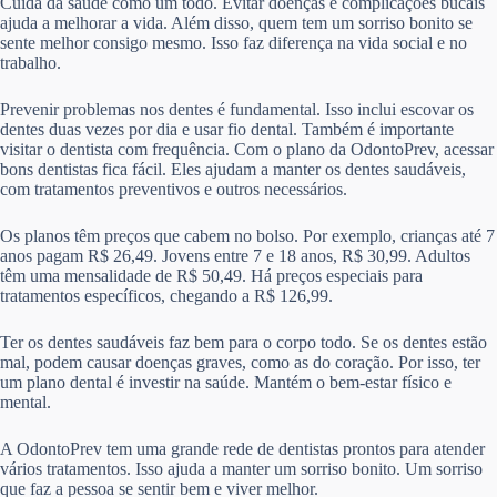
Cuida da saúde como um todo. Evitar doenças e complicações bucais
ajuda a melhorar a vida. Além disso, quem tem um sorriso bonito se
sente melhor consigo mesmo. Isso faz diferença na vida social e no
trabalho.
Prevenir problemas nos dentes é fundamental. Isso inclui escovar os
dentes duas vezes por dia e usar fio dental. Também é importante
visitar o dentista com frequência. Com o plano da OdontoPrev, acessar
bons dentistas fica fácil. Eles ajudam a manter os dentes saudáveis,
com tratamentos preventivos e outros necessários.
Os planos têm preços que cabem no bolso. Por exemplo, crianças até 7
anos pagam R$ 26,49. Jovens entre 7 e 18 anos, R$ 30,99. Adultos
têm uma mensalidade de R$ 50,49. Há preços especiais para
tratamentos específicos, chegando a R$ 126,99.
Ter os dentes saudáveis faz bem para o corpo todo. Se os dentes estão
mal, podem causar doenças graves, como as do coração. Por isso, ter
um plano dental é investir na saúde. Mantém o bem-estar físico e
mental.
A OdontoPrev tem uma grande rede de dentistas prontos para atender
vários tratamentos. Isso ajuda a manter um sorriso bonito. Um sorriso
que faz a pessoa se sentir bem e viver melhor.