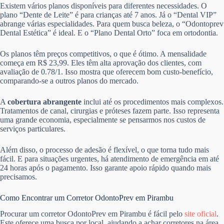
Existem vários planos disponíveis para diferentes necessidades. O
plano “Dente de Leite” é para crianças até 7 anos. Já o “Dental VIP”
abrange várias especialidades. Para quem busca beleza, o “Odontoprev
Dental Estética” é ideal. E o “Plano Dental Orto” foca em ortodontia.
Os planos têm preços competitivos, o que é ótimo. A mensalidade
começa em R$ 23,99. Eles têm alta aprovação dos clientes, com
avaliação de 0.78/1. Isso mostra que oferecem bom custo-benefício,
comparando-se a outros planos do mercado.
A
cobertura abrangente
inclui até os procedimentos mais complexos.
Tratamentos de canal, cirurgias e próteses fazem parte. Isso representa
uma grande economia, especialmente se pensarmos nos custos de
serviços particulares.
Além disso, o processo de adesão é flexível, o que torna tudo mais
fácil. E para situações urgentes, há atendimento de emergência em até
24 horas após o pagamento. Isso garante apoio rápido quando mais
precisamos.
Como Encontrar um Corretor OdontoPrev em Pirambu
Procurar um corretor OdontoPrev em Pirambu é fácil pelo
site oficial
.
Este oferece uma busca por local, ajudando a achar corretores na área