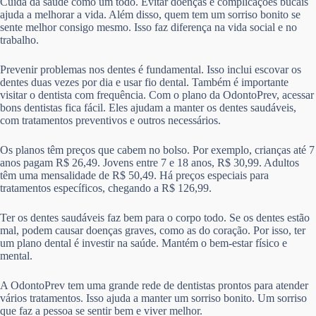
Cuida da saúde como um todo. Evitar doenças e complicações bucais
ajuda a melhorar a vida. Além disso, quem tem um sorriso bonito se
sente melhor consigo mesmo. Isso faz diferença na vida social e no
trabalho.
Prevenir problemas nos dentes é fundamental. Isso inclui escovar os
dentes duas vezes por dia e usar fio dental. Também é importante
visitar o dentista com frequência. Com o plano da OdontoPrev, acessar
bons dentistas fica fácil. Eles ajudam a manter os dentes saudáveis,
com tratamentos preventivos e outros necessários.
Os planos têm preços que cabem no bolso. Por exemplo, crianças até 7
anos pagam R$ 26,49. Jovens entre 7 e 18 anos, R$ 30,99. Adultos
têm uma mensalidade de R$ 50,49. Há preços especiais para
tratamentos específicos, chegando a R$ 126,99.
Ter os dentes saudáveis faz bem para o corpo todo. Se os dentes estão
mal, podem causar doenças graves, como as do coração. Por isso, ter
um plano dental é investir na saúde. Mantém o bem-estar físico e
mental.
A OdontoPrev tem uma grande rede de dentistas prontos para atender
vários tratamentos. Isso ajuda a manter um sorriso bonito. Um sorriso
que faz a pessoa se sentir bem e viver melhor.