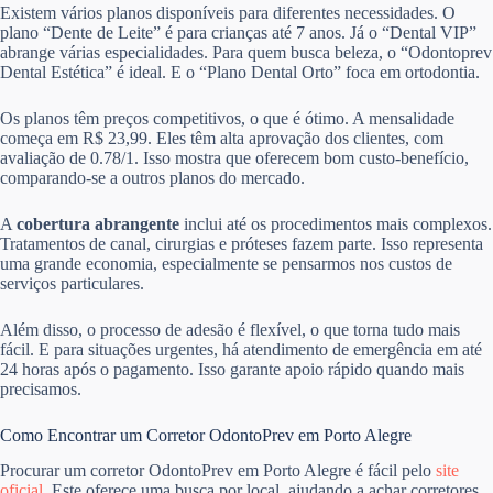
Existem vários planos disponíveis para diferentes necessidades. O
plano “Dente de Leite” é para crianças até 7 anos. Já o “Dental VIP”
abrange várias especialidades. Para quem busca beleza, o “Odontoprev
Dental Estética” é ideal. E o “Plano Dental Orto” foca em ortodontia.
Os planos têm preços competitivos, o que é ótimo. A mensalidade
começa em R$ 23,99. Eles têm alta aprovação dos clientes, com
avaliação de 0.78/1. Isso mostra que oferecem bom custo-benefício,
comparando-se a outros planos do mercado.
A
cobertura abrangente
inclui até os procedimentos mais complexos.
Tratamentos de canal, cirurgias e próteses fazem parte. Isso representa
uma grande economia, especialmente se pensarmos nos custos de
serviços particulares.
Além disso, o processo de adesão é flexível, o que torna tudo mais
fácil. E para situações urgentes, há atendimento de emergência em até
24 horas após o pagamento. Isso garante apoio rápido quando mais
precisamos.
Como Encontrar um Corretor OdontoPrev em Porto Alegre
Procurar um corretor OdontoPrev em Porto Alegre é fácil pelo
site
oficial
. Este oferece uma busca por local, ajudando a achar corretores