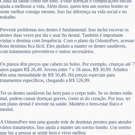
Cuida da saúde como um todo. Evitar doenças e complicações bucais
ajuda a melhorar a vida. Além disso, quem tem um sorriso bonito se
sente melhor consigo mesmo. Isso faz diferença na vida social e no
trabalho.
Prevenir problemas nos dentes é fundamental. Isso inclui escovar os
dentes duas vezes por dia e usar fio dental. Também é importante
visitar o dentista com frequência. Com o plano da OdontoPrev, acessar
bons dentistas fica fácil. Eles ajudam a manter os dentes saudáveis,
com tratamentos preventivos e outros necessários.
Os planos têm preços que cabem no bolso. Por exemplo, crianças até 7
anos pagam R$ 26,49. Jovens entre 7 e 18 anos, R$ 30,99. Adultos
têm uma mensalidade de R$ 50,49. Há preços especiais para
tratamentos específicos, chegando a R$ 126,99.
Ter os dentes saudáveis faz bem para o corpo todo. Se os dentes estão
mal, podem causar doenças graves, como as do coração. Por isso, ter
um plano dental é investir na saúde. Mantém o bem-estar físico e
mental.
A OdontoPrev tem uma grande rede de dentistas prontos para atender
vários tratamentos. Isso ajuda a manter um sorriso bonito. Um sorriso
que faz a pessoa se sentir bem e viver melhor.