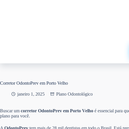
Pular
para
o
conteúdo
Corretor OdontoPrev em Porto Velho
janeiro 1, 2025
Plano Odontológico
Buscar um
corretor OdontoPrev em Porto Velho
é essencial para q
plano para você.
A
OdontoPrev
tem mais de 28 mil dentistas em todo o Brasil. Está pr