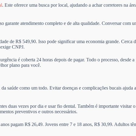
al
. Este oferece uma busca por local, ajudando a achar corretores na ár
sso garante atendimento completo e de alta qualidade. Conversar com um
de de R$ 549,90. Isso pode significar uma economia grande. Cerca d
e exige CNPJ.
A urgência é coberta 24 horas depois de pagar. Todo o processo, desde a
elhor plano para você.
a da saúde como um todo. Evitar doenças e complicações bucais ajuda a
ntes duas vezes por dia e usar fio dental. Também é importante visitar
amentos preventivos e outros necessários.
 anos pagam R$ 26,49. Jovens entre 7 e 18 anos, R$ 30,99. Adultos tê