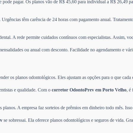
 e pode pagar. Os planos vão de R$ 45,60 para individual a R$ 26,49 pa
 Urgências têm carência de 24 horas com pagamento anual. Tratamentos
dental. A rede permite cuidados contínuos com especialistas. Assim, vo
re mensalidades ou anual com desconto. Facilidade no agendamento e v
der os planos odontológicos. Eles ajustam as opções para o que cada cli
entistas e qualidade. Com o
corretor OdontoPrev em Porto Velho
, é
planos. A empresa faz sorteios de prêmios em dinheiro todo mês. Isso 
v
se sobressai. Ela oferece planos odontológicos e seguros de vida. Gra