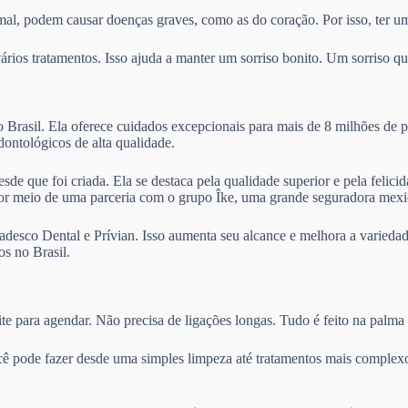
mal, podem causar doenças graves, como as do coração. Por isso, ter um
ios tratamentos. Isso ajuda a manter um sorriso bonito. Um sorriso que
Brasil. Ela oferece cuidados excepcionais para mais de 8 milhões de p
odontológicos de alta qualidade.
sde que foi criada. Ela se destaca pela qualidade superior e pela felic
por meio de uma parceria com o grupo Îke, uma grande seguradora mexi
desco Dental e Prívian. Isso aumenta seu alcance e melhora a variedad
s no Brasil.
te para agendar. Não precisa de ligações longas. Tudo é feito na palma
cê pode fazer desde uma simples limpeza até tratamentos mais complexo