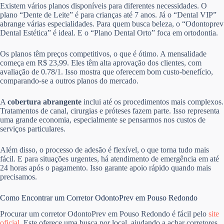
Existem vários planos disponíveis para diferentes necessidades. O
plano “Dente de Leite” é para crianças até 7 anos. Já o “Dental VIP”
abrange várias especialidades. Para quem busca beleza, o “Odontoprev
Dental Estética” é ideal. E o “Plano Dental Orto” foca em ortodontia.
Os planos têm preços competitivos, o que é ótimo. A mensalidade
começa em R$ 23,99. Eles têm alta aprovação dos clientes, com
avaliação de 0.78/1. Isso mostra que oferecem bom custo-benefício,
comparando-se a outros planos do mercado.
A
cobertura abrangente
inclui até os procedimentos mais complexos.
Tratamentos de canal, cirurgias e próteses fazem parte. Isso representa
uma grande economia, especialmente se pensarmos nos custos de
serviços particulares.
Além disso, o processo de adesão é flexível, o que torna tudo mais
fácil. E para situações urgentes, há atendimento de emergência em até
24 horas após o pagamento. Isso garante apoio rápido quando mais
precisamos.
Como Encontrar um Corretor OdontoPrev em Pouso Redondo
Procurar um corretor OdontoPrev em Pouso Redondo é fácil pelo
site
oficial
. Este oferece uma busca por local, ajudando a achar corretores