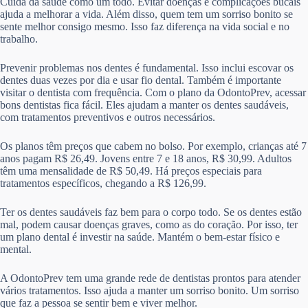
Cuida da saúde como um todo. Evitar doenças e complicações bucais
ajuda a melhorar a vida. Além disso, quem tem um sorriso bonito se
sente melhor consigo mesmo. Isso faz diferença na vida social e no
trabalho.
Prevenir problemas nos dentes é fundamental. Isso inclui escovar os
dentes duas vezes por dia e usar fio dental. Também é importante
visitar o dentista com frequência. Com o plano da OdontoPrev, acessar
bons dentistas fica fácil. Eles ajudam a manter os dentes saudáveis,
com tratamentos preventivos e outros necessários.
Os planos têm preços que cabem no bolso. Por exemplo, crianças até 7
anos pagam R$ 26,49. Jovens entre 7 e 18 anos, R$ 30,99. Adultos
têm uma mensalidade de R$ 50,49. Há preços especiais para
tratamentos específicos, chegando a R$ 126,99.
Ter os dentes saudáveis faz bem para o corpo todo. Se os dentes estão
mal, podem causar doenças graves, como as do coração. Por isso, ter
um plano dental é investir na saúde. Mantém o bem-estar físico e
mental.
A OdontoPrev tem uma grande rede de dentistas prontos para atender
vários tratamentos. Isso ajuda a manter um sorriso bonito. Um sorriso
que faz a pessoa se sentir bem e viver melhor.