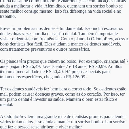
Cuida da saúde como um todo. Evitar doenças e complicações bucais
ajuda a melhorar a vida. Além disso, quem tem um sorriso bonito se
sente melhor consigo mesmo. Isso faz diferença na vida social e no
trabalho.
Prevenir problemas nos dentes é fundamental. Isso inclui escovar os
dentes duas vezes por dia e usar fio dental. Também é importante
visitar o dentista com frequência. Com o plano da OdontoPrev, acessar
bons dentistas fica fácil. Eles ajudam a manter os dentes saudáveis,
com tratamentos preventivos e outros necessários.
Os planos têm preços que cabem no bolso. Por exemplo, crianças até 7
anos pagam R$ 26,49. Jovens entre 7 e 18 anos, R$ 30,99. Adultos
têm uma mensalidade de R$ 50,49. Há preços especiais para
tratamentos específicos, chegando a R$ 126,99.
Ter os dentes saudáveis faz bem para o corpo todo. Se os dentes estão
mal, podem causar doenças graves, como as do coração. Por isso, ter
um plano dental é investir na saúde. Mantém o bem-estar físico e
mental.
A OdontoPrev tem uma grande rede de dentistas prontos para atender
vários tratamentos. Isso ajuda a manter um sorriso bonito. Um sorriso
que faz a pessoa se sentir bem e viver melhor.