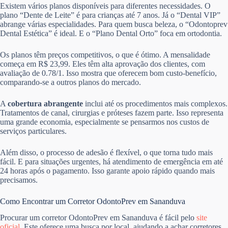
Existem vários planos disponíveis para diferentes necessidades. O
plano “Dente de Leite” é para crianças até 7 anos. Já o “Dental VIP”
abrange várias especialidades. Para quem busca beleza, o “Odontoprev
Dental Estética” é ideal. E o “Plano Dental Orto” foca em ortodontia.
Os planos têm preços competitivos, o que é ótimo. A mensalidade
começa em R$ 23,99. Eles têm alta aprovação dos clientes, com
avaliação de 0.78/1. Isso mostra que oferecem bom custo-benefício,
comparando-se a outros planos do mercado.
A
cobertura abrangente
inclui até os procedimentos mais complexos.
Tratamentos de canal, cirurgias e próteses fazem parte. Isso representa
uma grande economia, especialmente se pensarmos nos custos de
serviços particulares.
Além disso, o processo de adesão é flexível, o que torna tudo mais
fácil. E para situações urgentes, há atendimento de emergência em até
24 horas após o pagamento. Isso garante apoio rápido quando mais
precisamos.
Como Encontrar um Corretor OdontoPrev em Sananduva
Procurar um corretor OdontoPrev em Sananduva é fácil pelo
site
oficial
. Este oferece uma busca por local, ajudando a achar corretores