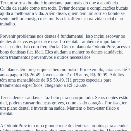
Ter um sorriso bonito é importante para mais do que a aparência.
Cuida da saúde como um todo. Evitar doenças e complicações bucais
ajuda a melhorar a vida. Além disso, quem tem um sorriso bonito se
sente melhor consigo mesmo. Isso faz diferença na vida social e no
trabalho.
Prevenir problemas nos dentes é fundamental. Isso inclui escovar os
dentes duas vezes por dia e usar fio dental. Também é importante
visitar o dentista com frequência. Com o plano da OdontoPrev, acessar
bons dentistas fica fácil. Eles ajudam a manter os dentes saudáveis,
com tratamentos preventivos e outros necessários.
Os planos têm preços que cabem no bolso. Por exemplo, crianças até 7
anos pagam R$ 26,49. Jovens entre 7 e 18 anos, R$ 30,99. Adultos
têm uma mensalidade de R$ 50,49. Há preços especiais para
tratamentos específicos, chegando a R$ 126,99.
Ter os dentes saudáveis faz bem para o corpo todo. Se os dentes estão
mal, podem causar doenças graves, como as do coração. Por isso, ter
um plano dental é investir na saúde. Mantém o bem-estar físico e
mental.
A OdontoPrev tem uma grande rede de dentistas prontos para atender
vários tratamentos. Isso ajuda a manter um sorriso bonito. Um sorriso