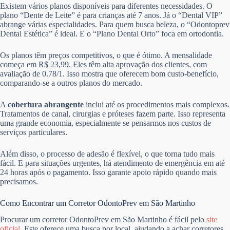
Existem vários planos disponíveis para diferentes necessidades. O
plano “Dente de Leite” é para crianças até 7 anos. Já o “Dental VIP”
abrange várias especialidades. Para quem busca beleza, o “Odontoprev
Dental Estética” é ideal. E o “Plano Dental Orto” foca em ortodontia.
Os planos têm preços competitivos, o que é ótimo. A mensalidade
começa em R$ 23,99. Eles têm alta aprovação dos clientes, com
avaliação de 0.78/1. Isso mostra que oferecem bom custo-benefício,
comparando-se a outros planos do mercado.
A
cobertura abrangente
inclui até os procedimentos mais complexos.
Tratamentos de canal, cirurgias e próteses fazem parte. Isso representa
uma grande economia, especialmente se pensarmos nos custos de
serviços particulares.
Além disso, o processo de adesão é flexível, o que torna tudo mais
fácil. E para situações urgentes, há atendimento de emergência em até
24 horas após o pagamento. Isso garante apoio rápido quando mais
precisamos.
Como Encontrar um Corretor OdontoPrev em São Martinho
Procurar um corretor OdontoPrev em São Martinho é fácil pelo
site
oficial
. Este oferece uma busca por local, ajudando a achar corretores