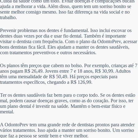
Cuida da saúde como um todo. Evitar doenças e complicações bucais
ajuda a melhorar a vida. Além disso, quem tem um sorriso bonito se
sente melhor consigo mesmo. Isso faz diferença na vida social e no
trabalho.
Prevenir problemas nos dentes é fundamental. Isso inclui escovar os
dentes duas vezes por dia e usar fio dental. Também é importante
visitar o dentista com frequência. Com o plano da OdontoPrev, acessar
bons dentistas fica fácil. Eles ajudam a manter os dentes saudáveis,
com tratamentos preventivos e outros necessários.
Os planos têm preços que cabem no bolso. Por exemplo, crianças até 7
anos pagam R$ 26,49. Jovens entre 7 e 18 anos, R$ 30,99. Adultos
têm uma mensalidade de R$ 50,49. Há preços especiais para
tratamentos específicos, chegando a R$ 126,99.
Ter os dentes saudáveis faz bem para o corpo todo. Se os dentes estão
mal, podem causar doenças graves, como as do coração. Por isso, ter
um plano dental é investir na saúde. Mantém o bem-estar físico e
mental.
A OdontoPrev tem uma grande rede de dentistas prontos para atender
vários tratamentos. Isso ajuda a manter um sorriso bonito. Um sorriso
que faz a pessoa se sentir bem e viver melhor.