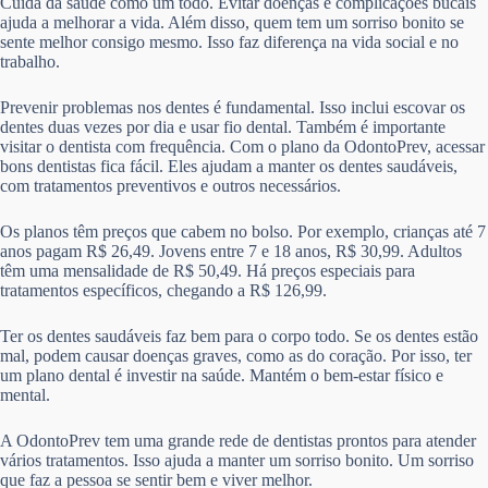
Cuida da saúde como um todo. Evitar doenças e complicações bucais
ajuda a melhorar a vida. Além disso, quem tem um sorriso bonito se
sente melhor consigo mesmo. Isso faz diferença na vida social e no
trabalho.
Prevenir problemas nos dentes é fundamental. Isso inclui escovar os
dentes duas vezes por dia e usar fio dental. Também é importante
visitar o dentista com frequência. Com o plano da OdontoPrev, acessar
bons dentistas fica fácil. Eles ajudam a manter os dentes saudáveis,
com tratamentos preventivos e outros necessários.
Os planos têm preços que cabem no bolso. Por exemplo, crianças até 7
anos pagam R$ 26,49. Jovens entre 7 e 18 anos, R$ 30,99. Adultos
têm uma mensalidade de R$ 50,49. Há preços especiais para
tratamentos específicos, chegando a R$ 126,99.
Ter os dentes saudáveis faz bem para o corpo todo. Se os dentes estão
mal, podem causar doenças graves, como as do coração. Por isso, ter
um plano dental é investir na saúde. Mantém o bem-estar físico e
mental.
A OdontoPrev tem uma grande rede de dentistas prontos para atender
vários tratamentos. Isso ajuda a manter um sorriso bonito. Um sorriso
que faz a pessoa se sentir bem e viver melhor.