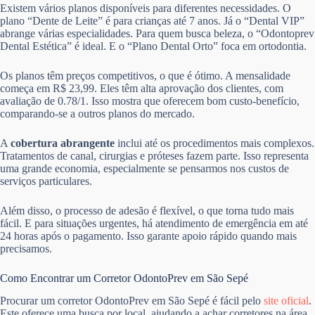
Existem vários planos disponíveis para diferentes necessidades. O
plano “Dente de Leite” é para crianças até 7 anos. Já o “Dental VIP”
abrange várias especialidades. Para quem busca beleza, o “Odontoprev
Dental Estética” é ideal. E o “Plano Dental Orto” foca em ortodontia.
Os planos têm preços competitivos, o que é ótimo. A mensalidade
começa em R$ 23,99. Eles têm alta aprovação dos clientes, com
avaliação de 0.78/1. Isso mostra que oferecem bom custo-benefício,
comparando-se a outros planos do mercado.
A
cobertura abrangente
inclui até os procedimentos mais complexos.
Tratamentos de canal, cirurgias e próteses fazem parte. Isso representa
uma grande economia, especialmente se pensarmos nos custos de
serviços particulares.
Além disso, o processo de adesão é flexível, o que torna tudo mais
fácil. E para situações urgentes, há atendimento de emergência em até
24 horas após o pagamento. Isso garante apoio rápido quando mais
precisamos.
Como Encontrar um Corretor OdontoPrev em São Sepé
Procurar um corretor OdontoPrev em São Sepé é fácil pelo
site oficial
.
Este oferece uma busca por local, ajudando a achar corretores na área