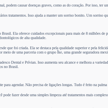
mal, podem causar doenças graves, como as do coração. Por isso, ter um
ios tratamentos. Isso ajuda a manter um sorriso bonito. Um sorriso que
Brasil. Ela oferece cuidados excepcionais para mais de 8 milhões de p
odontológicos de alta qualidade.
sde que foi criada. Ela se destaca pela qualidade superior e pela felic
por meio de uma parceria com o grupo Îke, uma grande seguradora mexi
desco Dental e Prívian. Isso aumenta seu alcance e melhora a variedad
s no Brasil.
te para agendar. Não precisa de ligações longas. Tudo é feito na palma
cê pode fazer desde uma simples limpeza até tratamentos mais complexo