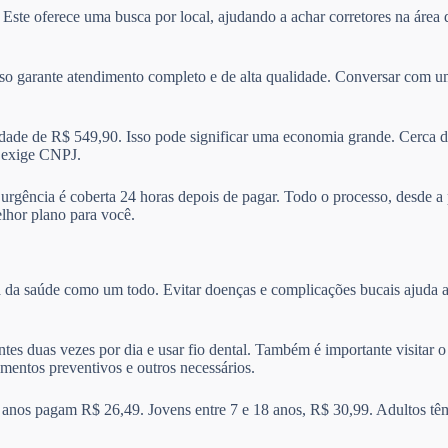
. Este oferece uma busca por local, ajudando a achar corretores na áre
sso garante atendimento completo e de alta qualidade. Conversar com um
de de R$ 549,90. Isso pode significar uma economia grande. Cerca d
e exige CNPJ.
A urgência é coberta 24 horas depois de pagar. Todo o processo, desde a
elhor plano para você.
a da saúde como um todo. Evitar doenças e complicações bucais ajuda a
ntes duas vezes por dia e usar fio dental. Também é importante visitar
amentos preventivos e outros necessários.
 anos pagam R$ 26,49. Jovens entre 7 e 18 anos, R$ 30,99. Adultos tê