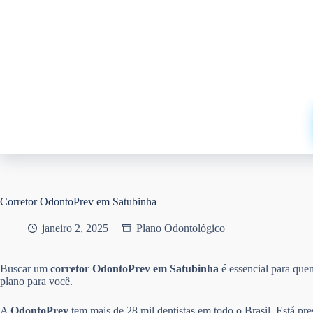
Pular
para
o
conteúdo
Corretor OdontoPrev em Satubinha
janeiro 2, 2025
Plano Odontológico
Buscar um
corretor OdontoPrev em Satubinha
é essencial para qu
plano para você.
A
OdontoPrev
tem mais de 28 mil dentistas em todo o Brasil. Está pr