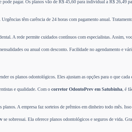
 e pode pagar. Os planos vão de R$ 45,60 para individual a R$ 26,49 pa
 Urgências têm carência de 24 horas com pagamento anual. Tratamentos
dental. A rede permite cuidados contínuos com especialistas. Assim, vo
re mensalidades ou anual com desconto. Facilidade no agendamento e v
der os planos odontológicos. Eles ajustam as opções para o que cada cli
entistas e qualidade. Com o
corretor OdontoPrev em Satubinha
, é f
planos. A empresa faz sorteios de prêmios em dinheiro todo mês. Isso 
v
se sobressai. Ela oferece planos odontológicos e seguros de vida. Gra