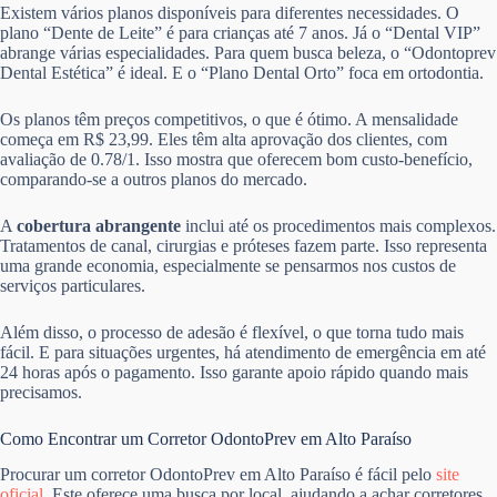
Existem vários planos disponíveis para diferentes necessidades. O
plano “Dente de Leite” é para crianças até 7 anos. Já o “Dental VIP”
abrange várias especialidades. Para quem busca beleza, o “Odontoprev
Dental Estética” é ideal. E o “Plano Dental Orto” foca em ortodontia.
Os planos têm preços competitivos, o que é ótimo. A mensalidade
começa em R$ 23,99. Eles têm alta aprovação dos clientes, com
avaliação de 0.78/1. Isso mostra que oferecem bom custo-benefício,
comparando-se a outros planos do mercado.
A
cobertura abrangente
inclui até os procedimentos mais complexos.
Tratamentos de canal, cirurgias e próteses fazem parte. Isso representa
uma grande economia, especialmente se pensarmos nos custos de
serviços particulares.
Além disso, o processo de adesão é flexível, o que torna tudo mais
fácil. E para situações urgentes, há atendimento de emergência em até
24 horas após o pagamento. Isso garante apoio rápido quando mais
precisamos.
Como Encontrar um Corretor OdontoPrev em Alto Paraíso
Procurar um corretor OdontoPrev em Alto Paraíso é fácil pelo
site
oficial
. Este oferece uma busca por local, ajudando a achar corretores