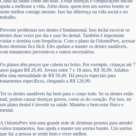
Cuida da saúde como um todo. Evitar doenças e complicações bucais
ajuda a melhorar a vida. Além disso, quem tem um sorriso bonito se
sente melhor consigo mesmo. Isso faz diferença na vida social e no
trabalho.
Prevenir problemas nos dentes é fundamental. Isso inclui escovar os
dentes duas vezes por dia e usar fio dental. Também é importante
visitar o dentista com frequência. Com o plano da OdontoPrev, acessar
bons dentistas fica fácil. Eles ajudam a manter os dentes saudáveis,
com tratamentos preventivos e outros necessários.
Os planos têm preços que cabem no bolso. Por exemplo, crianças até 7
anos pagam R$ 26,49. Jovens entre 7 e 18 anos, R$ 30,99. Adultos
têm uma mensalidade de R$ 50,49. Há preços especiais para
tratamentos específicos, chegando a R$ 126,99.
Ter os dentes saudáveis faz bem para o corpo todo. Se os dentes estão
mal, podem causar doenças graves, como as do coração. Por isso, ter
um plano dental é investir na saúde. Mantém o bem-estar físico e
mental.
A OdontoPrev tem uma grande rede de dentistas prontos para atender
vários tratamentos. Isso ajuda a manter um sorriso bonito. Um sorriso
que faz a pessoa se sentir bem e viver melhor.