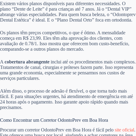
Existem vários planos disponíveis para diferentes necessidades. O
plano “Dente de Leite” é para crianças até 7 anos. Já o “Dental VIP”
abrange várias especialidades. Para quem busca beleza, o “Odontoprev
Dental Estética” é ideal. E o “Plano Dental Orto” foca em ortodontia.
Os planos têm preços competitivos, o que é ótimo. A mensalidade
começa em R$ 23,99. Eles têm alta aprovação dos clientes, com
avaliação de 0.78/1. Isso mostra que oferecem bom custo-benefício,
comparando-se a outros planos do mercado.
A
cobertura abrangente
inclui até os procedimentos mais complexos.
Tratamentos de canal, cirurgias e próteses fazem parte. Isso representa
uma grande economia, especialmente se pensarmos nos custos de
serviços particulares.
Além disso, o processo de adesão é flexível, o que torna tudo mais
fácil. E para situações urgentes, há atendimento de emergência em até
24 horas após o pagamento. Isso garante apoio rápido quando mais
precisamos.
Como Encontrar um Corretor OdontoPrev em Boa Hora
Procurar um corretor OdontoPrev em Boa Hora é fácil pelo
site oficial
.
Este oferece uma busca por local, ajudando a achar corretores na área