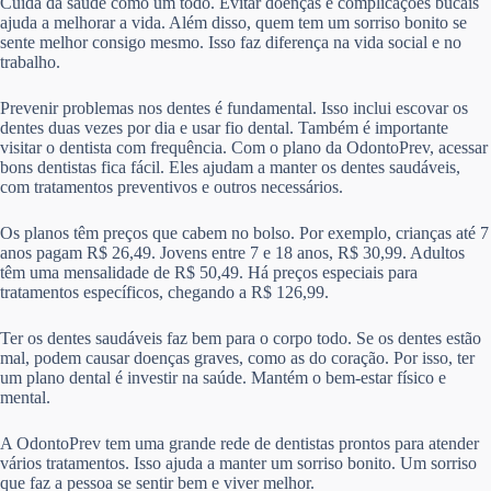
Cuida da saúde como um todo. Evitar doenças e complicações bucais
ajuda a melhorar a vida. Além disso, quem tem um sorriso bonito se
sente melhor consigo mesmo. Isso faz diferença na vida social e no
trabalho.
Prevenir problemas nos dentes é fundamental. Isso inclui escovar os
dentes duas vezes por dia e usar fio dental. Também é importante
visitar o dentista com frequência. Com o plano da OdontoPrev, acessar
bons dentistas fica fácil. Eles ajudam a manter os dentes saudáveis,
com tratamentos preventivos e outros necessários.
Os planos têm preços que cabem no bolso. Por exemplo, crianças até 7
anos pagam R$ 26,49. Jovens entre 7 e 18 anos, R$ 30,99. Adultos
têm uma mensalidade de R$ 50,49. Há preços especiais para
tratamentos específicos, chegando a R$ 126,99.
Ter os dentes saudáveis faz bem para o corpo todo. Se os dentes estão
mal, podem causar doenças graves, como as do coração. Por isso, ter
um plano dental é investir na saúde. Mantém o bem-estar físico e
mental.
A OdontoPrev tem uma grande rede de dentistas prontos para atender
vários tratamentos. Isso ajuda a manter um sorriso bonito. Um sorriso
que faz a pessoa se sentir bem e viver melhor.